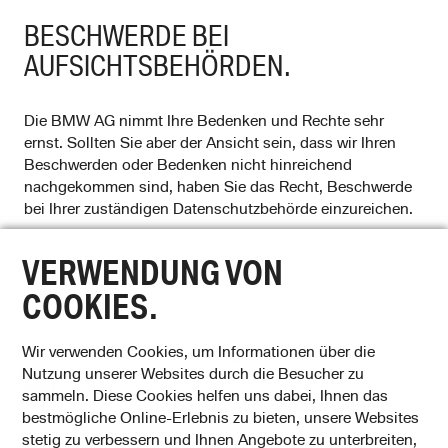
BESCHWERDE BEI
AUFSICHTSBEHÖRDEN.
Die BMW AG nimmt Ihre Bedenken und Rechte sehr
ernst. Sollten Sie aber der Ansicht sein, dass wir Ihren
Beschwerden oder Bedenken nicht hinreichend
nachgekommen sind, haben Sie das Recht, Beschwerde
bei Ihrer zuständigen Datenschutzbehörde einzureichen.
VERWENDUNG VON
COOKIES.
Wir verwenden Cookies, um Informationen über die
BMW
BMW Group
BMW Group
Nutzung unserer Websites durch die Besucher zu
Werke
Classic
MINI
sammeln. Diese Cookies helfen uns dabei, Ihnen das
BMW Welt
BMW und MINI
bestmögliche Online-Erlebnis zu bieten, unsere Websites
Driving
stetig zu verbessern und Ihnen Angebote zu unterbreiten,
Experience